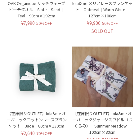
OAK Organique リッチウェーブ
lola&me メリノレースブランケッ
ビーチタオル Slate｜Sand｜
ト Oatmeal｜Warm White
Teal 90cm×192cm
127cm×100cm
¥7,990
¥9,900
50%OFF
50%OFF
SOLD OUT
【在庫限りOUTLET】lola&me オ
【在庫限りOUTLET】lola&me オ
ーガニックコットンレースブラン
ーガニックジャージスワドル（お
ケット Jade 80cm×130cm
くるみ） Summer Meadow
100cm×80cm
¥2,640
70%OFF