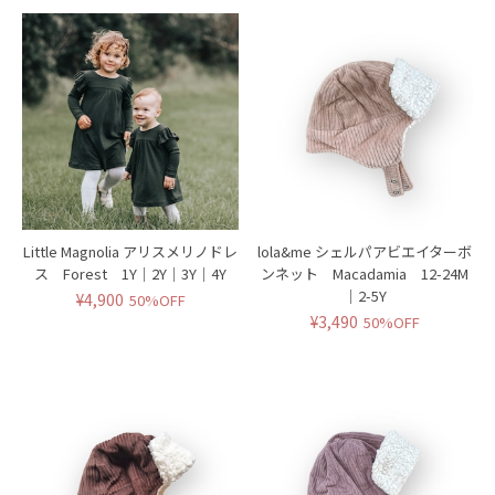
Little Magnolia アリスメリノドレ
lola&me シェルパアビエイターボ
ス Forest 1Y｜2Y｜3Y｜4Y
ンネット Macadamia 12-24M
｜2-5Y
¥4,900
50%OFF
¥3,490
50%OFF