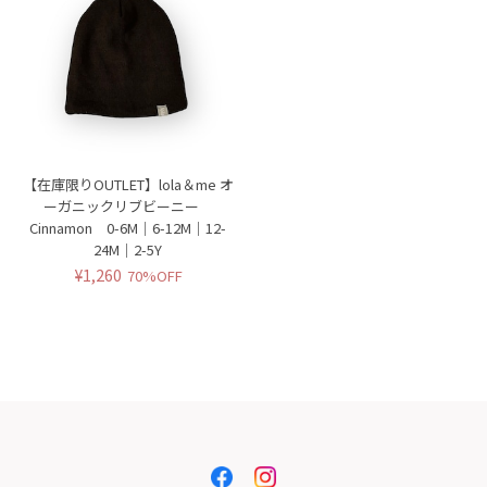
【在庫限りOUTLET】lola＆me オ
ーガニックリブビーニー
Cinnamon 0-6M｜6-12M｜12-
24M｜2-5Y
¥1,260
70%OFF