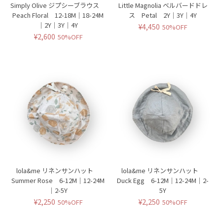
Simply Olive ジプシーブラウス
Little Magnolia ベルバードドレ
Peach Floral 12-18M｜18-24M
ス Petal 2Y｜3Y｜4Y
｜2Y｜3Y｜4Y
¥4,450
50%OFF
¥2,600
50%OFF
lola&me リネンサンハット
lola&me リネンサンハット
Summer Rose 6-12M｜12-24M
Duck Egg 6-12M｜12-24M｜2-
｜2-5Y
5Y
¥2,250
¥2,250
50%OFF
50%OFF