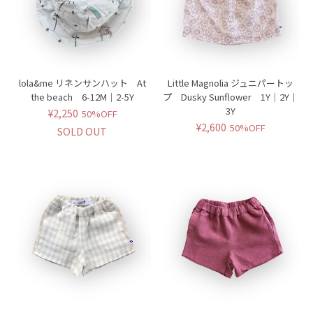
lola&me リネンサンハット At
Little Magnolia ジュニパートッ
the beach 6-12M｜2-5Y
プ Dusky Sunflower 1Y｜2Y｜
3Y
¥2,250
50%OFF
¥2,600
50%OFF
SOLD OUT