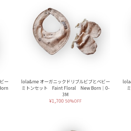
ベビー
lola&me オーガニックドリブルビブとベビー
lo
orn
ミトンセット Faint Floral New Born｜0-
ミ
3M
¥1,700
50%OFF