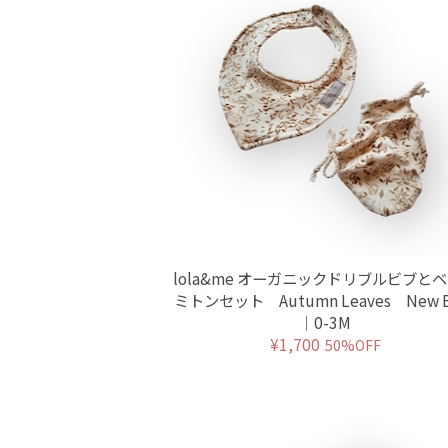
lola&me オーガニックドリブルビブと
ミトンセット Autumn Leaves New B
｜0-3M
¥1,700
50%OFF