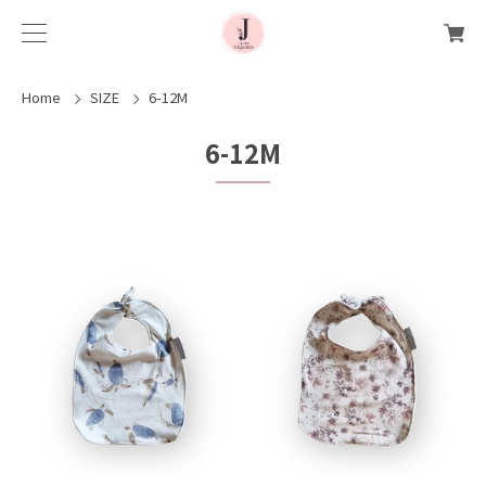
Home
SIZE
6-12M
6-12M