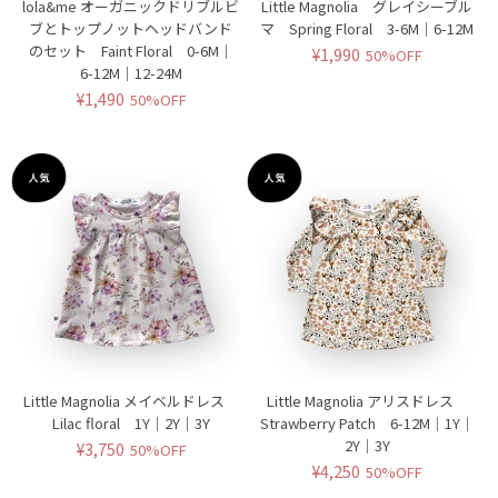
lola&me オーガニックドリブルビ
Little Magnolia グレイシーブル
ブとトップノットヘッドバンド
マ Spring Floral 3-6M｜6-12M
のセット Faint Floral 0-6M｜
¥1,990
50%OFF
6-12M｜12-24M
¥1,490
50%OFF
Little Magnolia メイベルドレス
Little Magnolia アリスドレス
Lilac floral 1Y｜2Y｜3Y
Strawberry Patch 6-12M｜1Y｜
2Y｜3Y
¥3,750
50%OFF
¥4,250
50%OFF