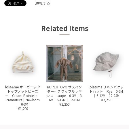
通報する
Related Items
lola&me オーガニック
KOPERTOVO サスペン
lola&me リネンバケッ
トップノットビーニ
ダー付きワッフルレギ
トハット Rye 0-6M
ー Cream Pointelle
ンス taupe 0-3M｜3-
｜6-12M｜12-24M
Premature｜Newborn
6M｜6-12M｜12-18M
¥2,250
｜0-3M
¥2,250
¥1,200