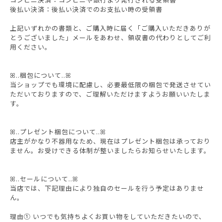
後払い決済：後払い決済でのお支払い時の受領書
上記いずれかの書類と、ご購入時に届く「ご購入いただきありが
とうございました」メールをあわせ、領収書の代わりとしてご利
用ください。
ꕤ..梱包について..ꕤ
当ショップでも環境に配慮し、必要最低限の梱包で発送させてい
ただいておりますので、ご理解いただけますようお願いいたしま
す。
ꕤ..プレゼント梱包について..ꕤ
店主がかなり不器用なため、現在はプレゼント梱包は承っており
ません。お受けできる体制が整いましたらお知らせいたします。
ꕤ..セールについて..ꕤ
当店では、下記理由により独自のセールを行う予定はありませ
ん。
理由① いつでも気持ちよくお買い物をしていただきたいので、