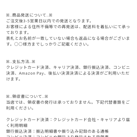
ꕤ..商品発送について..ꕤ
ご注文後3-5営業日以内での発送となります。
お客様による住所不備等での再発送は、配送料を着払いにて承っ
ております。
表札とお名前が一致していない場合も返品になる場合がございま
す。○○様方までしっかりご記載ください。
ꕤ..支払方法..ꕤ
クレジットカード決済、キャリア決済、銀行振込決済、コンビニ
決済、Amazon Pay、後払い決済決済による決済がご利用いただ
けます。
ꕤ..領収書について..ꕤ
当店では、領収書の発行は承っておりません。下記代替書類をご
利用ください。
クレジットカード決済：クレジットカード会社・キャリアより届
く利用明細
銀行振込決済：振込明細書や振り込み記録のある通帳
コンビニ決済：コンビニや銀行より発行される受領書