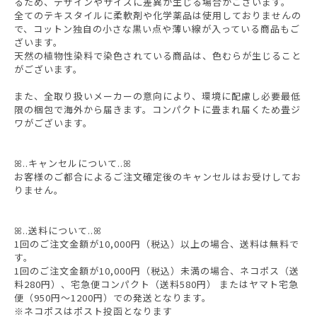
るため、デザインやサイズに差異が生じる場合がございます。
全てのテキスタイルに柔軟剤や化学薬品は使用しておりませんの
で、コットン独自の小さな黒い点や薄い線が入っている商品もご
ざいます。
天然の植物性染料で染色されている商品は、色むらが生じること
がございます。
また、全取り扱いメーカーの意向により、環境に配慮し必要最低
限の梱包で海外から届きます。コンパクトに畳まれ届くため畳ジ
ワがございます。
ꕤ..キャンセルについて..ꕤ
お客様のご都合によるご注文確定後のキャンセルはお受けしてお
りません。
ꕤ..送料について..ꕤ
1回のご注文金額が10,000円（税込）以上の場合、送料は無料で
す。
1回のご注文金額が10,000円（税込）未満の場合、ネコポス（送
料280円）、宅急便コンパクト（送料580円） またはヤマト宅急
便（950円〜1200円）での発送となります。
※ネコポスはポスト投函となります