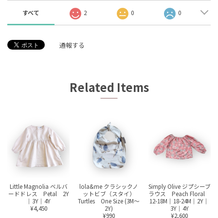
すべて
2
0
0
通報する
Related Items
Little Magnolia ベルバ
lola&me クラシックノ
Simply Olive ジプシーブ
ードドレス Petal 2Y
ットビブ（スタイ）
ラウス Peach Floral
｜3Y｜4Y
Turtles One Size (3M〜
12-18M｜18-24M｜2Y｜
¥4,450
2Y)
3Y｜4Y
¥990
¥2,600